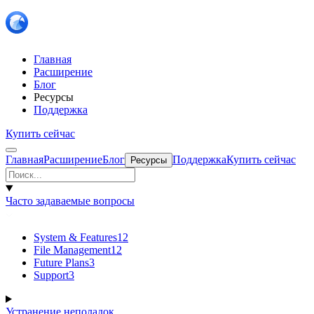
Главная
Расширение
Блог
Ресурсы
Поддержка
Купить сейчас
Главная
Расширение
Блог
Поддержка
Купить сейчас
Ресурсы
Часто задаваемые вопросы
System & Features
12
File Management
12
Future Plans
3
Support
3
Устранение неполадок