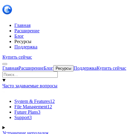
Главная
Расширение
Блог
Ресурсы
Поддержка
Купить сейчас
Главная
Расширение
Блог
Поддержка
Купить сейчас
Ресурсы
Часто задаваемые вопросы
System & Features
12
File Management
12
Future Plans
3
Support
3
Устранение неполадок