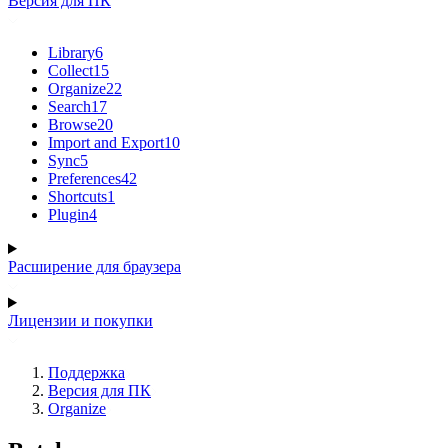
Версия для ПК
Library
6
Collect
15
Organize
22
Search
17
Browse
20
Import and Export
10
Sync
5
Preferences
42
Shortcuts
1
Plugin
4
Расширение для браузера
Лицензии и покупки
Поддержка
Версия для ПК
Organize