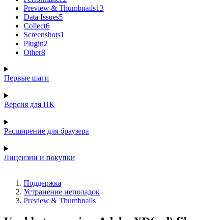
Preview & Thumbnails
13
Data Issues
5
Collect
6
Screenshots
1
Plugin
2
Other
8
Первые шаги
Версия для ПК
Расширение для браузера
Лицензии и покупки
Поддержка
Устранение неполадок
Preview & Thumbnails