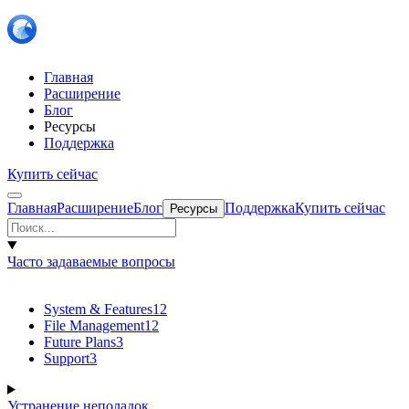
Главная
Расширение
Блог
Ресурсы
Поддержка
Купить сейчас
Главная
Расширение
Блог
Поддержка
Купить сейчас
Ресурсы
Часто задаваемые вопросы
System & Features
12
File Management
12
Future Plans
3
Support
3
Устранение неполадок