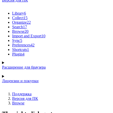
Версия для ПК
Library
6
Collect
15
Organize
22
Search
17
Browse
20
Import and Export
10
Sync
5
Preferences
42
Shortcuts
1
Plugin
4
Расширение для браузера
Лицензии и покупки
Поддержка
Версия для ПК
Browse