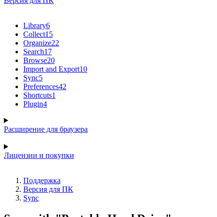
Версия для ПК
Library
6
Collect
15
Organize
22
Search
17
Browse
20
Import and Export
10
Sync
5
Preferences
42
Shortcuts
1
Plugin
4
Расширение для браузера
Лицензии и покупки
Поддержка
Версия для ПК
Sync