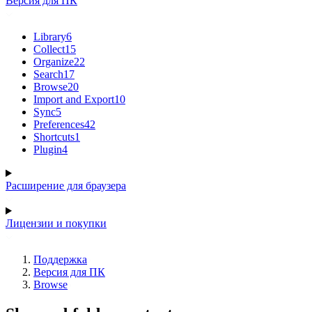
Версия для ПК
Library
6
Collect
15
Organize
22
Search
17
Browse
20
Import and Export
10
Sync
5
Preferences
42
Shortcuts
1
Plugin
4
Расширение для браузера
Лицензии и покупки
Поддержка
Версия для ПК
Browse