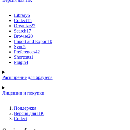
Версия для ПК
Library
6
Collect
15
Organize
22
Search
17
Browse
20
Import and Export
10
Sync
5
Preferences
42
Shortcuts
1
Plugin
4
Расширение для браузера
Лицензии и покупки
Поддержка
Версия для ПК
Collect