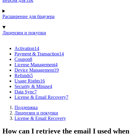
Версия для ПК
Расширение для браузера
Лицензии и покупки
Activation
14
Payment & Transaction
14
Coupon
8
License Management
4
Device Management
19
Refunds
5
Usage Rights
16
Security & Misuse
4
Data Sync
7
License & Email Recovery
7
Поддержка
Лицензии и покупки
License & Email Recovery
How can I retrieve the email I used when