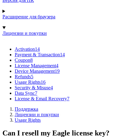
Версия для ПК
Расширение для браузера
Лицензии и покупки
Activation
14
Payment & Transaction
14
Coupon
8
License Management
4
Device Management
19
Refunds
5
Usage Rights
16
Security & Misuse
4
Data Sync
7
License & Email Recovery
7
Поддержка
Лицензии и покупки
Usage Rights
Can I resell my Eagle license key?