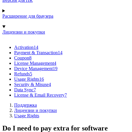
Версия для ПК
Расширение для браузера
Лицензии и покупки
Activation
14
Payment & Transaction
14
Coupon
8
License Management
4
Device Management
19
Refunds
5
Usage Rights
16
Security & Misuse
4
Data Sync
7
License & Email Recovery
7
Поддержка
Лицензии и покупки
Usage Rights
Do I need to pay extra for software