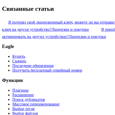
Связанные статьи
Я потерял свой лицензионный ключ, можете ли вы отправит
ключ на другое устройство?
Лицензии и покупки
Я приоб
активировать на других устройствах?
Лицензии и покупки
Eagle
Купить
Скачать
Последние обновления
Получить бесплатный серийный номер
Функции
Плагины
Расширение
Поиск дубликатов
Массовое переименование
Выбор тегов
Выбор файлов