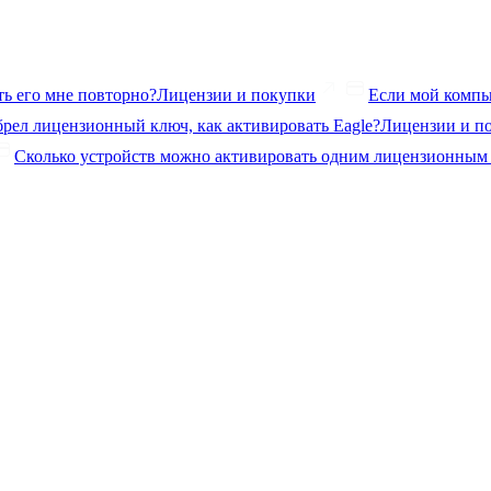
ь его мне повторно?
Лицензии и покупки
Если мой компь
рел лицензионный ключ, как активировать Eagle?
Лицензии и п
Сколько устройств можно активировать одним лицензионным