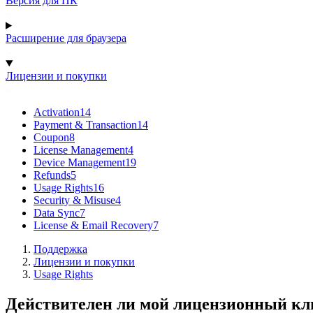
Версия для ПК
Расширение для браузера
Лицензии и покупки
Activation
14
Payment & Transaction
14
Coupon
8
License Management
4
Device Management
19
Refunds
5
Usage Rights
16
Security & Misuse
4
Data Sync
7
License & Email Recovery
7
Поддержка
Лицензии и покупки
Usage Rights
Действителен ли мой лицензионный кл