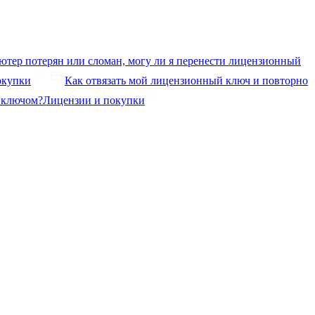
ютер потерян или сломан, могу ли я перенести лицензионный
окупки
Как отвязать мой лицензионный ключ и повторно
 ключом?
Лицензии и покупки