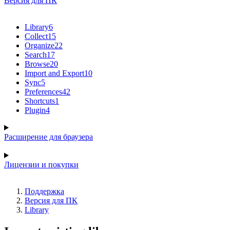
Версия для ПК
Library
6
Collect
15
Organize
22
Search
17
Browse
20
Import and Export
10
Sync
5
Preferences
42
Shortcuts
1
Plugin
4
Расширение для браузера
Лицензии и покупки
Поддержка
Версия для ПК
Library