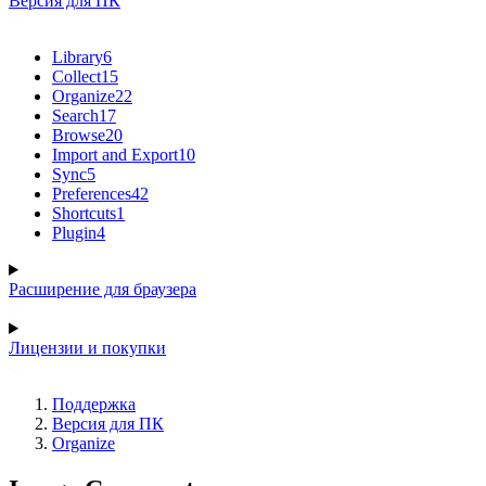
Версия для ПК
Library
6
Collect
15
Organize
22
Search
17
Browse
20
Import and Export
10
Sync
5
Preferences
42
Shortcuts
1
Plugin
4
Расширение для браузера
Лицензии и покупки
Поддержка
Версия для ПК
Organize