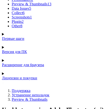
Preview & Thumbnails
13
Data Issues
5
Collect
6
Screenshots
1
Plugin
2
Other
8
Первые шаги
Версия для ПК
Расширение для браузера
Лицензии и покупки
Поддержка
Устранение неполадок
Preview & Thumbnails