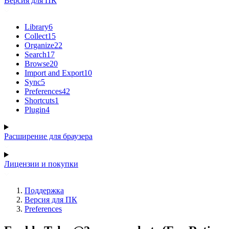
Версия для ПК
Library
6
Collect
15
Organize
22
Search
17
Browse
20
Import and Export
10
Sync
5
Preferences
42
Shortcuts
1
Plugin
4
Расширение для браузера
Лицензии и покупки
Поддержка
Версия для ПК
Preferences