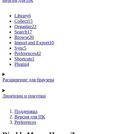
Версия для ПК
Library
6
Collect
15
Organize
22
Search
17
Browse
20
Import and Export
10
Sync
5
Preferences
42
Shortcuts
1
Plugin
4
Расширение для браузера
Лицензии и покупки
Поддержка
Версия для ПК
Preferences