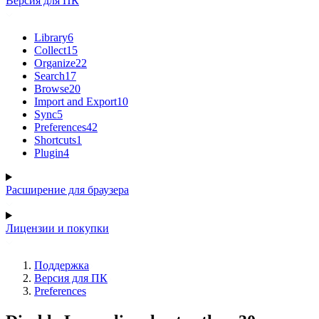
Версия для ПК
Library
6
Collect
15
Organize
22
Search
17
Browse
20
Import and Export
10
Sync
5
Preferences
42
Shortcuts
1
Plugin
4
Расширение для браузера
Лицензии и покупки
Поддержка
Версия для ПК
Preferences