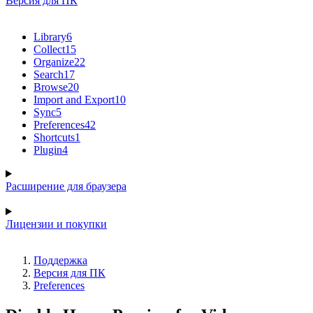
Версия для ПК
Library
6
Collect
15
Organize
22
Search
17
Browse
20
Import and Export
10
Sync
5
Preferences
42
Shortcuts
1
Plugin
4
Расширение для браузера
Лицензии и покупки
Поддержка
Версия для ПК
Preferences