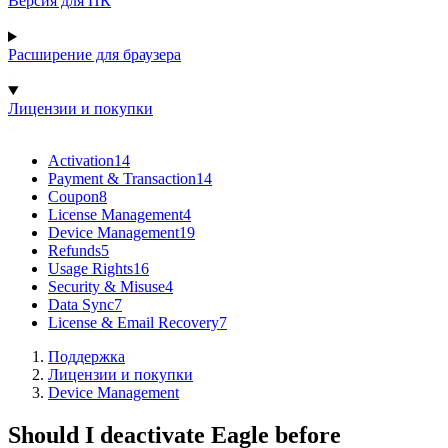
Версия для ПК
Расширение для браузера
Лицензии и покупки
Activation
14
Payment & Transaction
14
Coupon
8
License Management
4
Device Management
19
Refunds
5
Usage Rights
16
Security & Misuse
4
Data Sync
7
License & Email Recovery
7
Поддержка
Лицензии и покупки
Device Management
Should I deactivate Eagle before