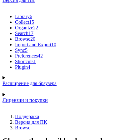
Версия для ПК
Library
6
Collect
15
Organize
22
Search
17
Browse
20
Import and Export
10
Sync
5
Preferences
42
Shortcuts
1
Plugin
4
Расширение для браузера
Лицензии и покупки
Поддержка
Версия для ПК
Browse