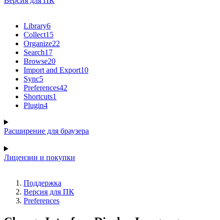
Версия для ПК
Library
6
Collect
15
Organize
22
Search
17
Browse
20
Import and Export
10
Sync
5
Preferences
42
Shortcuts
1
Plugin
4
Расширение для браузера
Лицензии и покупки
Поддержка
Версия для ПК
Preferences