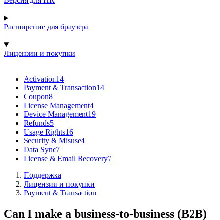
Версия для ПК
Расширение для браузера
Лицензии и покупки
Activation
14
Payment & Transaction
14
Coupon
8
License Management
4
Device Management
19
Refunds
5
Usage Rights
16
Security & Misuse
4
Data Sync
7
License & Email Recovery
7
Поддержка
Лицензии и покупки
Payment & Transaction
Can I make a business-to-business (B2B)