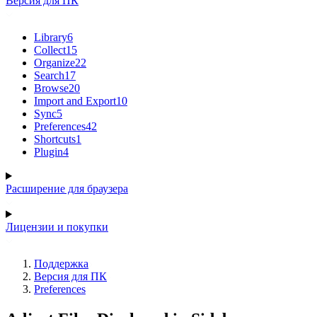
Версия для ПК
Library
6
Collect
15
Organize
22
Search
17
Browse
20
Import and Export
10
Sync
5
Preferences
42
Shortcuts
1
Plugin
4
Расширение для браузера
Лицензии и покупки
Поддержка
Версия для ПК
Preferences