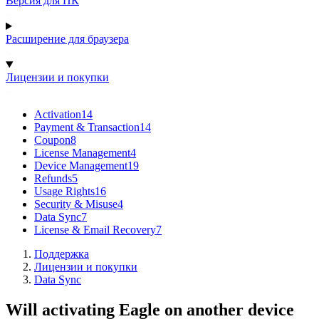
Версия для ПК
Расширение для браузера
Лицензии и покупки
Activation
14
Payment & Transaction
14
Coupon
8
License Management
4
Device Management
19
Refunds
5
Usage Rights
16
Security & Misuse
4
Data Sync
7
License & Email Recovery
7
Поддержка
Лицензии и покупки
Data Sync
Will activating Eagle on another device