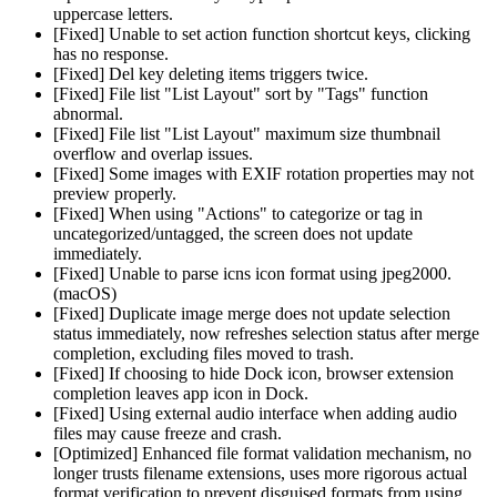
uppercase letters.
[Fixed] Unable to set action function shortcut keys, clicking
has no response.
[Fixed] Del key deleting items triggers twice.
[Fixed] File list "List Layout" sort by "Tags" function
abnormal.
[Fixed] File list "List Layout" maximum size thumbnail
overflow and overlap issues.
[Fixed] Some images with EXIF rotation properties may not
preview properly.
[Fixed] When using "Actions" to categorize or tag in
uncategorized/untagged, the screen does not update
immediately.
[Fixed] Unable to parse icns icon format using jpeg2000.
(macOS)
[Fixed] Duplicate image merge does not update selection
status immediately, now refreshes selection status after merge
completion, excluding files moved to trash.
[Fixed] If choosing to hide Dock icon, browser extension
completion leaves app icon in Dock.
[Fixed] Using external audio interface when adding audio
files may cause freeze and crash.
[Optimized] Enhanced file format validation mechanism, no
longer trusts filename extensions, uses more rigorous actual
format verification to prevent disguised formats from using