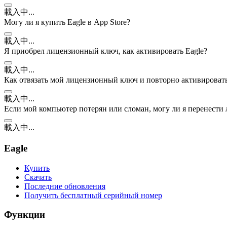
載入中...
Могу ли я купить Eagle в App Store?
載入中...
Я приобрел лицензионный ключ, как активировать Eagle?
載入中...
Как отвязать мой лицензионный ключ и повторно активировать
載入中...
Если мой компьютер потерян или сломан, могу ли я перенести
載入中...
Eagle
Купить
Скачать
Последние обновления
Получить бесплатный серийный номер
Функции